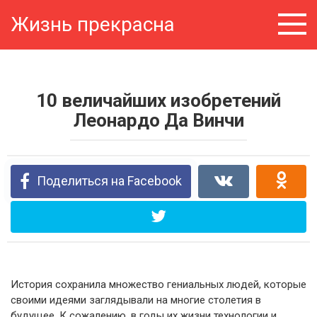
Перейти
Жизнь прекрасна
к
контенту
10 величайших изобретений
Леонардо Да Винчи
Поделиться на Facebook
История сохранила множество гениальных людей, которые
своими идеями заглядывали на многие столетия в
будущее. К сожалению, в годы их жизни технологии и